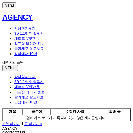
Menu
AGENCY
강남역피부과
3D 1:1맞춤 솔루션
세르프 'V핏'전문
리프팅 레이저 전문
줄기세포 탈모치료
강남에서 10년
레이저리프팅
MENU
강남역피부과
3D 1:1맞춤 솔루션
세르프 'V핏'전문
리프팅 레이저 전문
줄기세포 탈모치료
강남에서 10년
제목
글쓴이
수정한 사람
최종 글
업데이트 로그가 기록되어 있지 않은 게시글입니다.
« 첫 페이지
1
끝 페이지 »
AGENCY
CONTACT US