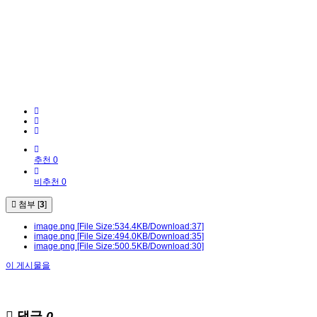
추천 0
비추천 0
첨부 [
3
]
image.png
[File Size:534.4KB/Download:37]
image.png
[File Size:494.0KB/Download:35]
image.png
[File Size:500.5KB/Download:30]
이 게시물을
댓글
0