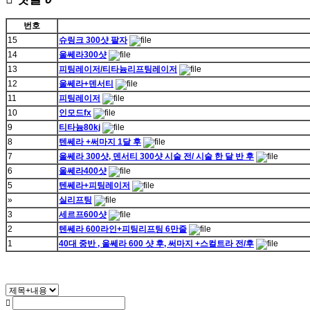
번호
15
슈링크 300샷 팔자
14
울쎄라300샷
13
피팅레이저/티타늄리프팅레이저
12
울쎄라+덴서티
11
피팅레이저
10
인모드fx
9
티타늄80kj
8
텐쎄라 +써마지 1달 후
7
울쎄라 300샷, 덴서티 300샷 시술 전/ 시술 한 달 반 후
6
울쎄라400샷
5
텐쎄라+피팅레이저
»
실리프팅
3
세르프600샷
2
텐쎄라 600라인+피팅리프팅 6만줄
1
40대 중반 , 울쎄라 600 샷 후, 써마지 +스컬트라 전/후